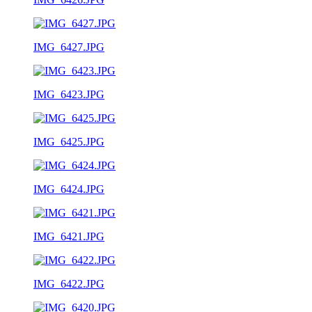
IMG_6427.JPG
IMG_6423.JPG
IMG_6425.JPG
IMG_6424.JPG
IMG_6421.JPG
IMG_6422.JPG